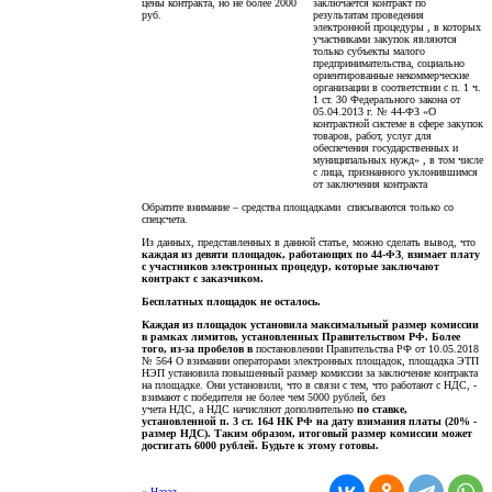
цены контракта, но не более 2000
заключается контракт по
руб.
результатам проведения
электронной процедуры , в которых
участниками закупок являются
только субъекты малого
предпринимательства, социально
ориентированные некоммерческие
организации в соответствии с п. 1 ч.
1 ст. 30 Федерального закона от
05.04.2013 г. № 44-ФЗ «О
контрактной системе в сфере закупок
товаров, работ, услуг для
обеспечения государственных и
муниципальных нужд» , в том числе
с лица, признанного уклонившимся
от заключения контракта
Обратите внимание – средства площадками списываются только со
спецсчета.
Из данных, представленных в данной статье, можно сделать вывод, что
каждая из девяти площадок,
работающих по 44-ФЗ
,
взимает плату
с участников электронных процедур, которые заключают
контракт с заказчиком.
Бесплатных площадок не осталось.
Каждая из площадок установила максимальный размер комиссии
в рамках лимитов, установленных Правительством РФ. Более
того, из-за пробелов в
постановлении Правительства РФ от 10.05.2018
№ 564 О взимании операторами электронных площадок, площадка ЭТП
НЭП установила повышенный размер комиссии за заключение контракта
на площадке. Они установили, что в связи с тем, что работают с НДС, -
взимают с победителя не более чем 5000 рублей, без
учета НДС, а НДС начисляют дополнительно
по ставке,
установленной п. 3 ст. 164 НК РФ на дату взимания платы (20% -
размер НДС). Таким образом, итоговый размер комиссии может
достигать 6000 рублей. Будьте к этому готовы.
« Назад