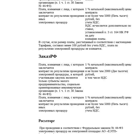
организации (п. 1 ч. 1 ст. 30 Закона
№ 44-ФЗ)
Плата, взимаемая с лица, с которым
1 % начальной (максимальной) цены
заключается
контракта
контракт по результатам проведения
и не более чем 5000 (Пять тысяч)
иных
рублей, без
электронных процедур
учета НДС.
НДС исчисляется дополнительно по
ставке,
установленной п. 3 ст. 164 НК РФ
на дату
взимания платы.
В случае, если размер платы, рассчитанный в соответствии с настоящими
Тарифами, составил менее 100 рублей без учета НДС, плата по
результатам электронной процедуры не взимается.
ЗаказРФ
Плата, взимаемая с лица, с которым
1 % начальной (максимальной) цены
заключается
контракта
контракт по результатам проведения
и не более чем 2000 (Две тысячи)
электронной процедуры, в которой
рублей,
участниками закупок являются
в том числе НДС
только субъекты малого
предпринимательства, социально
ориентированные некоммерческие
организации (п. 1 ч. 1 ст. 30 Закона
№ 44-ФЗ)
Плата, взимаемая с лица, с которым
1 % начальной (максимальной) цены
заключается
контракта
контракт по результатам проведения
и не более чем 5000 (Пять тысяч)
иных
рублей, без
электронных процедур
учета НДС.
Росэлторг
При проведении в соответствии с Федеральным законом № 44-ФЗ
электронных процедур на электронной площадке АО «ЕЭТП»