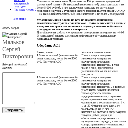
44-ФЗ на
Указанным постановление Правительства РФ установлен предельный
электронной
размер такой платы - 1% начальной (максимальной) цены контракта и не
площадке
более 5 000 рублей, а при заключении контракта по результатам
Что такое Форма 2
проведения закупок у субъектов малого предпринимательства и СОНКО
- 1% начальной (максимальной) цены контракта и не более 2 000 рублей.
Все статьи
Условия взимания платы на всех площадках одинаковые:
заключение контракта с заказчиком. Плата не взимается с лица, с
которым контракт заключается в случае уклонения победителя
Задать вопрос
процедуры от заключения контракта.
Для облегчения работы с операторами электронных площадок по 44-ФЗ
О контрактной системе размещаем информацию об установленных
площадками тарифах:
Мальков
Сбербанк-АСТ
Сергей
Размер платы
Условие взимания платы
Викторович
1 % от начальной (максимальной)
Плата с лица, с которым
цены контракта, но не более 5000
заключается контракт по
руб. (без учета НДС)
результатам проведения
Ведущий тендерный
электронной процедуры, в том
эксперт
числе с лица, признанного
уклонившимся от заключения
контракта
1 % от начальной (максимальной)
Плата с лица, с которым
цены контракта, но не более 2000
заключается контракт по
руб. (без учета НДС)
результатам проведения
электронной процедуры , в которых
участниками закупок являются
только субъекты малого
предпринимательства, социально
ориентированные некоммерческие
организации в соответствии с п. 1 ч.
1 ст. 30 Федерального закона от
05.04.2013 г. № 44-ФЗ «О
контрактной системе в сфере закупок
товаров, работ, услуг для
обеспечения государственных и
муниципальных нужд» , в том числе
с лица, признанного уклонившимся
от заключения контракта