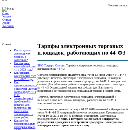
Заказать звонок
О нас
Услуги
Статьи
Акции
Контакты
Статьи
Тарифы электронных торговых
Как получить
площадок, работающих по 44-ФЗ
электронную
подпись в
налоговой?
Как открыть
БКС-Тендер
/
Статьи
/
Тарифы электронных торговых площадок,
казначейский счет
работающих по 44-ФЗ
41 в 2022 году?
Как открыть
Согласно распоряжению Правительства РФ от 12 июля 2018 г. N 1447-р
казначейский счет
утвержден перечень операторов электронных площадок, на которых
71 в 2022 году?
допускается проведение электронных процедур по 44-ФЗ О контрактной
Как
системе. Для облегчения работы с операторами электронных площадок
зарегистрироваться
по 44-ФЗ О контрактной системе мы собрали для Вас полную
и получить доступ
информацию об установленных площадками тарифах в одном месте.
на площадку АСТ
ГОЗ?
Перечень операторов электронных площадок исчерпывающий и
Запрет формы 2
включает в себя весь список площадок, работающих по 44-ФЗ О
(требований к
контрактной системе.
товарам) для
госзакупок на
На основании вступивших в силу с 01.07.2018 изменений в Федеральный
выполнение
закон № 44-ФЗ О контрактной системе и постановления Правительства
строительных и
РФ от 10.05.2018 № 564 О взимании операторами электронных
иных работ
площадок платы
с лица, с которым заключается контракт по
Как пройти
результатам проведения электронной процедуры, электронные
предварительную
площадки имеют право взимать плату
.
квалификацию по