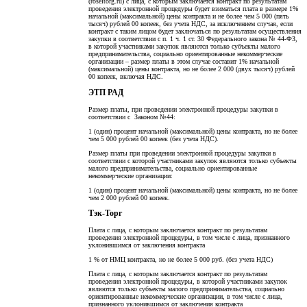
(roseltorg.ru) с лица, с которым заключается контракт по результатам
проведения электронной процедуры будет взиматься плата в размере 1%
начальной (максимальной) цены контракта и не более чем 5 000 (пять
тысяч) рублей 00 копеек, без учета НДС, за исключением случая, если
контракт с таким лицом будет заключаться по результатам осуществления
закупки в соответствии с п. 1 ч. 1 ст. 30 Федерального закона № 44-ФЗ,
в которой участниками закупок являются только субъекты малого
предпринимательства, социально ориентированные некоммерческие
организации – размер платы в этом случае составит 1% начальной
(максимальной) цены контракта, но не более 2 000 (двух тысяч) рублей
00 копеек, включая НДС.
ЭТП РАД
Размер платы, при проведении электронной процедуры закупки в
соответствии с Законом №44:
1 (один) процент начальной (максимальной) цены контракта, но не более
чем 5 000 рублей 00 копеек (без учета НДС).
Размер платы при проведении электронной процедуры закупки в
соответствии с которой участниками закупок являются только субъекты
малого предпринимательства, социально ориентированные
некоммерческие организации:
1 (один) процент начальной (максимальной) цены контракта, но не более
чем 2 000 рублей 00 копеек.
Тэк-Торг
Плата с лица, с которым заключается контракт по результатам
проведения электронной процедуры, в том числе с лица, признанного
уклонившимся от заключения контракта
1 % от НМЦ контракта, но не более 5 000 руб. (без учета НДС)
Плата с лица, с которым заключается контракт по результатам
проведения электронной процедуры, в которой участниками закупок
являются только субъекты малого предпринимательства, социально
ориентированные некоммерческие организации, в том числе с лица,
признанного уклонившимся от заключения контракта