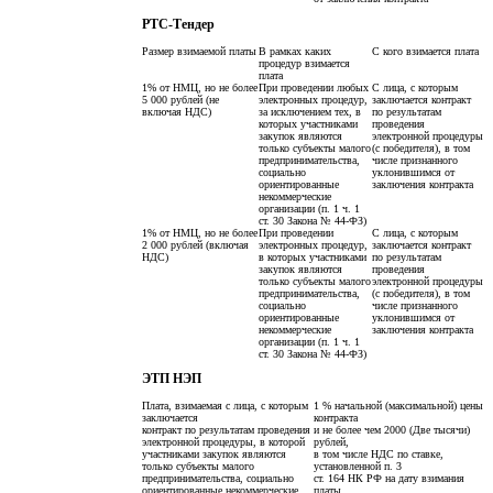
РТС-Тендер
Размер взимаемой платы
В рамках каких
С кого взимается плата
процедур взимается
плата
1% от НМЦ, но не более
При проведении любых
С лица, с которым
5 000 рублей (не
электронных процедур,
заключается контракт
включая НДС)
за исключением тех, в
по результатам
которых участниками
проведения
закупок являются
электронной процедуры
только субъекты малого
(с победителя), в том
предпринимательства,
числе признанного
социально
уклонившимся от
ориентированные
заключения контракта
некоммерческие
организации (п. 1 ч. 1
ст. 30 Закона № 44-ФЗ)
1% от НМЦ, но не более
При проведении
С лица, с которым
2 000 рублей (включая
электронных процедур,
заключается контракт
НДС)
в которых участниками
по результатам
закупок являются
проведения
только субъекты малого
электронной процедуры
предпринимательства,
(с победителя), в том
социально
числе признанного
ориентированные
уклонившимся от
некоммерческие
заключения контракта
организации (п. 1 ч. 1
ст. 30 Закона № 44-ФЗ)
ЭТП НЭП
Плата, взимаемая с лица, с которым
1 % начальной (максимальной) цены
заключается
контракта
контракт по результатам проведения
и не более чем 2000 (Две тысячи)
электронной процедуры, в которой
рублей,
участниками закупок являются
в том числе НДС по ставке,
только субъекты малого
установленной п. 3
предпринимательства, социально
ст. 164 НК РФ на дату взимания
ориентированные некоммерческие
платы.