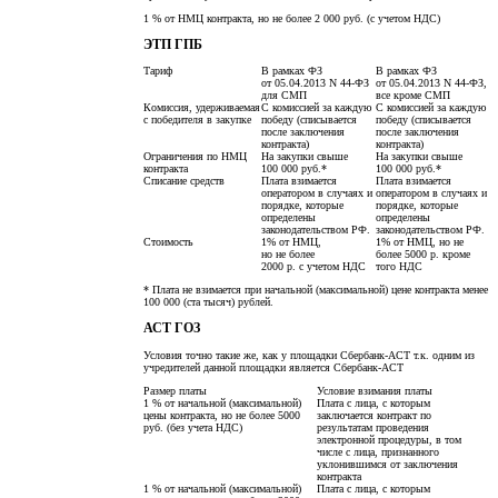
1 % от НМЦ контракта, но не более 2 000 руб. (с учетом НДС)
ЭТП ГПБ
Тариф
В рамках ФЗ
В рамках ФЗ
от 05.04.2013 N 44-ФЗ
от 05.04.2013 N 44-ФЗ,
для СМП
все кроме СМП
Комиссия, удерживаемая
С комиссией за каждую
С комиссией за каждую
с победителя в закупке
победу (списывается
победу (списывается
после заключения
после заключения
контракта)
контракта)
Ограничения по НМЦ
На закупки свыше
На закупки свыше
контракта
100 000 руб.*
100 000 руб.*
Списание средств
Плата взимается
Плата взимается
оператором в случаях и
оператором в случаях и
порядке, которые
порядке, которые
определены
определены
законодательством РФ.
законодательством РФ.
Стоимость
1% от НМЦ,
1% от НМЦ, но не
но не более
более 5000 р. кроме
2000 р. с учетом НДС
того НДС
* Плата не взимается при начальной (максимальной) цене контракта менее
100 000 (ста тысяч) рублей.
АСТ ГОЗ
Условия точно такие же, как у площадки Сбербанк-АСТ т.к. одним из
учредителей данной площадки является Сбербанк-АСТ
Размер платы
Условие взимания платы
1 % от начальной (максимальной)
Плата с лица, с которым
цены контракта, но не более 5000
заключается контракт по
руб. (без учета НДС)
результатам проведения
электронной процедуры, в том
числе с лица, признанного
уклонившимся от заключения
контракта
1 % от начальной (максимальной)
Плата с лица, с которым